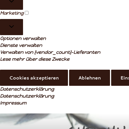
Marketing
Marketing
Optionen verwalten
Dienste verwalten
Verwalten von {vendor_count}-Lieferanten
Lese mehr über diese Zwecke
Cookies akzeptieren
Ablehnen
Ein
Datenschutzerklärung
Datenschutzerklärung
Impressum
Zum
Inhalt